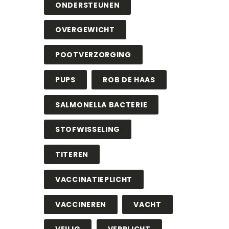
ONDERSTEUNEN
OVERGEWICHT
POOTVERZORGING
PUPS
ROB DE HAAS
SALMONELLA BACTERIE
STOFWISSELING
TITEREN
VACCINATIEPLICHT
VACCINEREN
VACHT