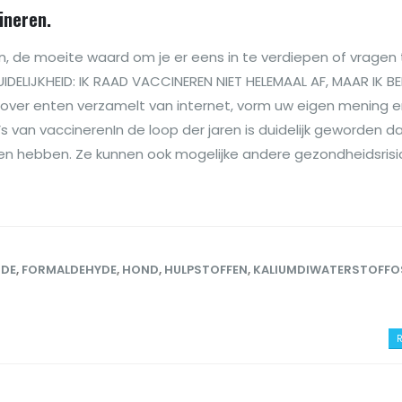
cineren.
ren, de moeite waard om je er eens in te verdiepen of vragen
IDELIJKHEID: IK RAAD VACCINEREN NIET HELEMAAL AF, MAAR IK B
over enten verzamelt van internet, vorm uw eigen mening 
’s van vaccinerenIn de loop der jaren is duidelijk geworden d
len hebben. Ze kunnen ook mogelijke andere gezondheidsrisi
IDE
,
FORMALDEHYDE
,
HOND
,
HULPSTOFFEN
,
KALIUMDIWATERSTOFFO
R