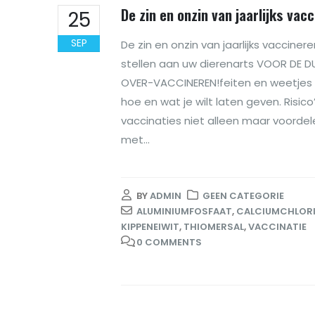
De zin en onzin van jaarlijks vac
25
SEP
De zin en onzin van jaarlijks vaccine
stellen aan uw dierenarts VOOR DE DU
OVER-VACCINEREN!feiten en weetjes 
hoe en wat je wilt laten geven. Risico
vaccinaties niet alleen maar voorde
met...
BY
ADMIN
GEEN CATEGORIE
ALUMINIUMFOSFAAT
,
CALCIUMCHLOR
KIPPENEIWIT
,
THIOMERSAL
,
VACCINATIE
0 COMMENTS