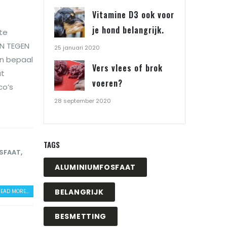
Vitamine D3 ook voor
je hond belangrijk.
 te
EN TEGEN
25 januari 2020
en bepaal
Vers vlees of brok
at
voeren?
co’s
28 september 2020
TAGS
SFAAT
,
ALUMINIUMFOSFAAT
BELANGRIJK
EAD MORE...
BESMETTING