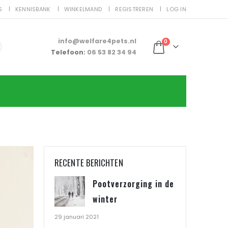
S
KENNISBANK
WINKELMAND
REGISTREREN
LOG IN
info@welfare4pets.nl
0
Telefoon:
06 53 82 34 94
RECENTE BERICHTEN
Pootverzorging in de
winter
29 januari 2021