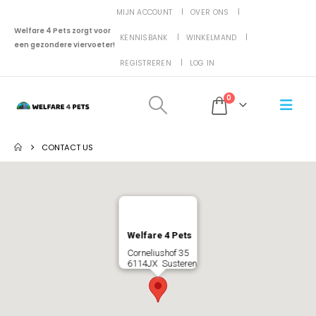
MIJN ACCOUNT
OVER ONS
Welfare 4 Pets zorgt voor
KENNISBANK
WINKELMAND
een gezondere viervoeter!
REGISTREREN
LOG IN
0
CONTACT US
Welfare 4 Pets
Corneliushof 35
6114JX Susteren