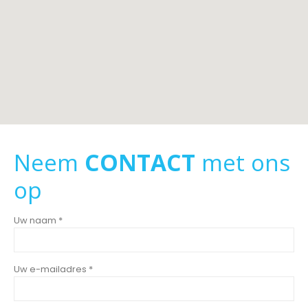
Neem
CONTACT
met ons
op
Uw naam *
Uw e-mailadres *