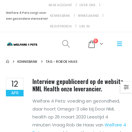
MIJN ACCOUNT
OVER ONS
Welfare 4 Pets zorgt voor
KENNISBANK
WINKELMAND
een gezondere viervoeter!
REGISTREREN
LOG IN
0
KENNISBANK
TAG -
ROB DE HAAS
Interview gepubliceerd op de website
12
NML Health onze leverancier.
APR
Welfare 4 Pets: voeding en gezondheid,
daar hoort Omega-3 olie bij Door NML
health op 26 maart 2020 Leestijd 4
minuten Vraag Rob de Haas van
Welfare 4