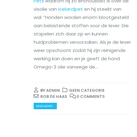
Pets
waarom hij zo enthousiast is over de
visolie van
Icelandpet
en hij steekt van
wal: “Honden worden enorm blootgesteld
aan belastende stoffen voor de lever. Die
stapelen zich daar op en kunnen
huidproblemen veroorzaken. Als je de lever
weer opschoont zodat hij zijn reinigende
werking kan doen en je geeft de hond
Omega-3 olie vanwege de...
BY
ADMIN
GEEN CATEGORIE
ROB DE HAAS
0 COMMENTS
READ MORE...