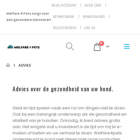
MIJN ACCOUNT
OVER ONS
Welfare 4 Pets zorgt voor
KENNISBANK
WINKELMAND
een gezondere viervoeter!
REGISTREREN
LOG IN
0
ADVIES
Advies over de gezondheid van uw hond.
Geld en tijd spelen vaak een rol om dingen niet te doen.
Ook bij een belangrijk onderwerp als de gezondheid en
vitaliteit van je huisdier. Onnodig, ik bied advies gratis
aan. Het enigste wat u investeert is de tijd om mij te e-
mailen of bellen en uw verhaal te doen. Welfare4pets
ondersteund je hond niet alleen met onze producten,