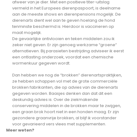
afweer van je dier. Met een positieve titer-uitslag
vermeld in het Europees dierenpaspoort, is deelname
aan de meeste shows en dierenpensions mogelijk. De
dierenarts dient wel aan te geven hoelang de hond
tenminste beschermd is. Hierdoor is vaccineren op
maat mogelijk.
De gevaarlijke antivlooien en teken middelen zou ik
zeker niet geven. Er zijn genoeg werkzame “groene”
alternatieven. Bij parasieten bestrijding adviseer ik eerst
een ontlasting onderzoek, voordat een chemische
wormenkuur gegeven wordt.
Dan hebben we nog de “brokken” dierenartspraktijken,
ze hebben schappen vol met de grote commerciële
brokken fabrikanten, die op advies van de dierenarts
gegeven worden. Baasjes denken dan dat dit een
deskundig advies is. Over de ziekmakende
conservering middelen in de brokken maar te zwijgen,
een graan brok hoort niet in een honden maag. Er zijn
gezondere graanvrije brokken, al blijf ik voorstander
voor gevarieerd vers vlees met supplementen.
Meer weten?