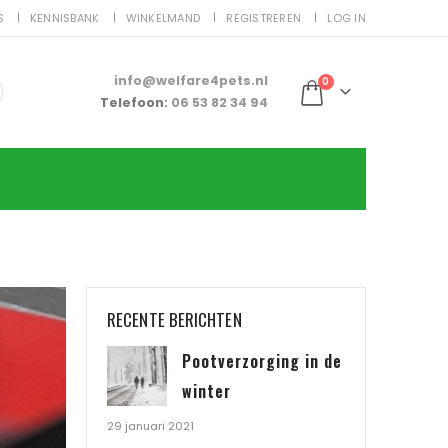
S
KENNISBANK
WINKELMAND
REGISTREREN
LOG IN
info@welfare4pets.nl
0
Telefoon:
06 53 82 34 94
RECENTE BERICHTEN
Pootverzorging in de
winter
29 januari 2021