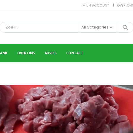
MIJN ACCOUNT
OVER ON
All Categories
BANK
OVER ONS
ADVIES
CONTACT