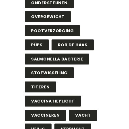
ONDERSTEUNEN
OVERGEWICHT
POOTVERZORGING
PUPS
ROB DE HAAS
SALMONELLA BACTERIE
STOFWISSELING
TITEREN
VACCINATIEPLICHT
VACCINEREN
VACHT