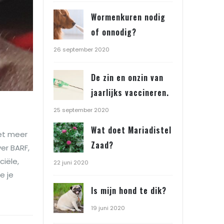
Wormenkuren nodig
of onnodig?
26 september 2020
De zin en onzin van
jaarlijks vaccineren.
25 september 2020
Wat doet Mariadistel
iet meer
Zaad?
er BARF,
ciële,
22 juni 2020
e je
Is mijn hond te dik?
19 juni 2020