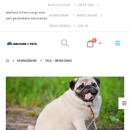
MIJN ACCOUNT
OVER ONS
Welfare 4 Pets zorgt voor
KENNISBANK
WINKELMAND
een gezondere viervoeter!
REGISTREREN
LOG IN
0
KENNISBANK
TAG -
BEWEGING