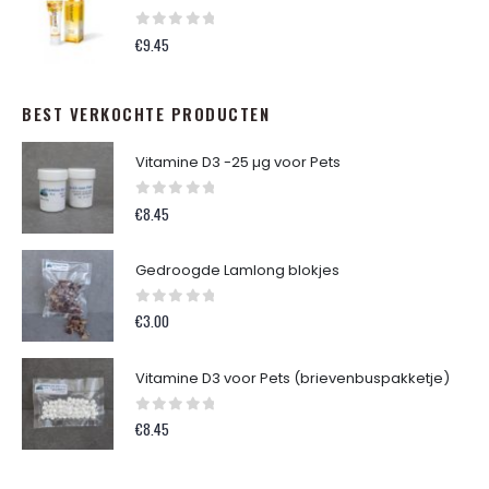
0
out of 5
€
9.45
BEST VERKOCHTE PRODUCTEN
Vitamine D3 -25 µg voor Pets
0
out of 5
€
8.45
Gedroogde Lamlong blokjes
0
out of 5
€
3.00
Vitamine D3 voor Pets (brievenbuspakketje)
0
out of 5
€
8.45