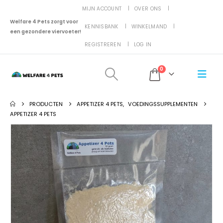
MIJN ACCOUNT
OVER ONS
Welfare 4 Pets zorgt voor
KENNISBANK
WINKELMAND
een gezondere viervoeter!
REGISTREREN
LOG IN
0
PRODUCTEN
APPETIZER 4 PETS
,
VOEDINGSSUPPLEMENTEN
APPETIZER 4 PETS