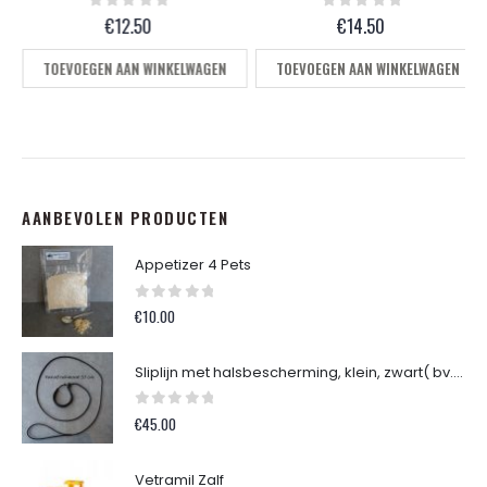
0
out of 5
0
out of 5
€
12.50
€
14.50
TOEVOEGEN AAN WINKELWAGEN
TOEVOEGEN AAN WINKELWAGEN
AANBEVOLEN PRODUCTEN
Appetizer 4 Pets
0
out of 5
€
10.00
Sliplijn met halsbescherming, klein, zwart( bv. Dwerg Teckel )
0
out of 5
€
45.00
Vetramil Zalf