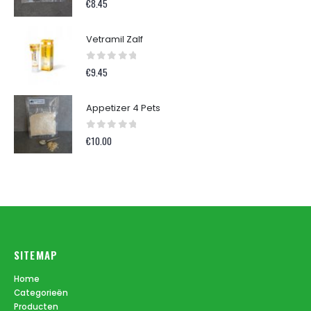
€
8.45
Vetramil Zalf
0
out of 5
€
9.45
Appetizer 4 Pets
0
out of 5
€
10.00
SITEMAP
Home
Categorieën
Producten