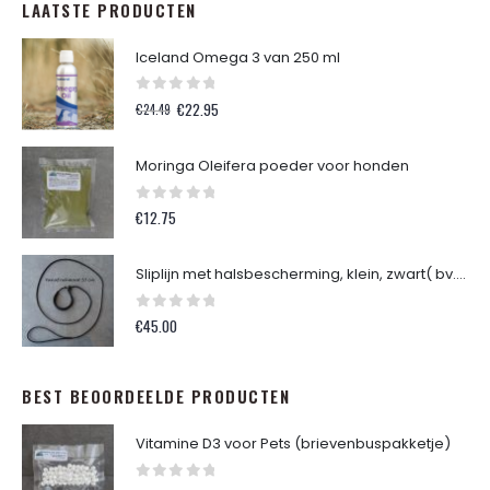
LAATSTE PRODUCTEN
Iceland Omega 3 van 250 ml
0
out of 5
Oorspronkelijke
Huidige
€
22.95
€
24.49
prijs
prijs
was:
is:
Moringa Oleifera poeder voor honden
€24.49.
€22.95.
0
out of 5
€
12.75
Sliplijn met halsbescherming, klein, zwart( bv. Dwerg Teckel )
0
out of 5
€
45.00
BEST BEOORDEELDE PRODUCTEN
Vitamine D3 voor Pets (brievenbuspakketje)
0
out of 5