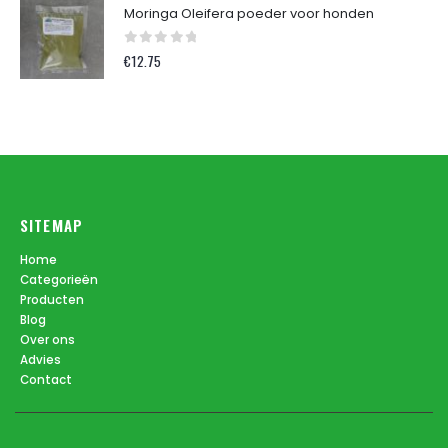
Moringa Oleifera poeder voor honden
0
out of 5
€
12.75
SITEMAP
Home
Categorieën
Producten
Blog
Over ons
Advies
Contact