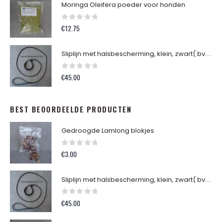
Moringa Oleifera poeder voor honden
€24.49.
€22.95.
0
out of 5
€
12.75
Sliplijn met halsbescherming, klein, zwart( bv. Dwerg Teckel )
0
out of 5
€
45.00
BEST BEOORDEELDE PRODUCTEN
Gedroogde Lamlong blokjes
0
out of 5
€
3.00
Sliplijn met halsbescherming, klein, zwart( bv. Dwerg Teckel )
0
out of 5
€
45.00