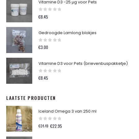
Vitamine D3 -25 µg voor Pets
0
out of 5
€
8.45
Gedroogde Lamlong blokjes
0
out of 5
€
3.00
Vitamine D3 voor Pets (brievenbuspakketje)
0
out of 5
€
8.45
LAATSTE PRODUCTEN
Iceland Omega 3 van 250 ml
0
out of 5
Oorspronkelijke
Huidige
€
22.95
€
24.49
prijs
prijs
was:
is: