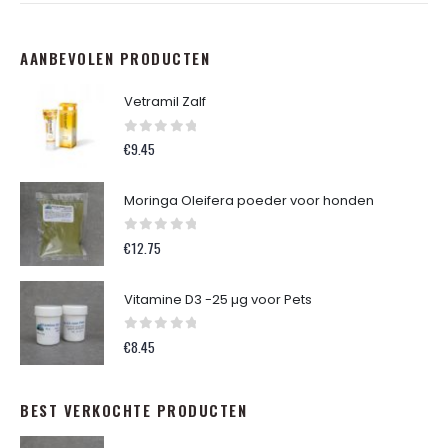
AANBEVOLEN PRODUCTEN
Vetramil Zalf
0
out of 5
€
9.45
Moringa Oleifera poeder voor honden
0
out of 5
€
12.75
Vitamine D3 -25 µg voor Pets
0
out of 5
€
8.45
BEST VERKOCHTE PRODUCTEN