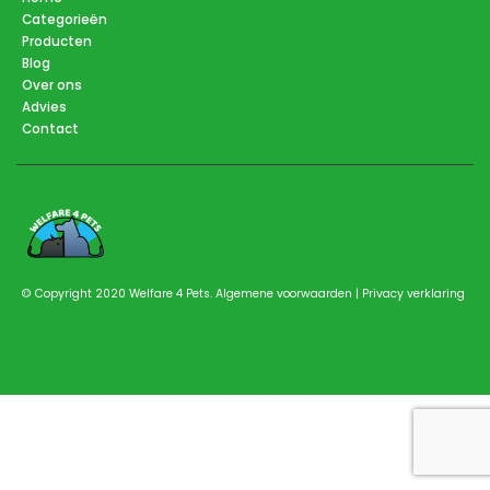
Categorieën
Producten
Blog
Over ons
Advies
Contact
Iceland Omega 3 van 250 ml
0
out of 5
0
out of 5
€
22.95
€
22.95
Oorspronkelijke
Huidige
Oorspronkel
Huidi
€
24.49
€
24.49
prijs
prijs
prijs
prijs
was:
is:
was:
is:
Moringa Oleifera poeder voor honden
€24.49.
€22.95.
€24.49.
€22.9
© Copyright 2020 Welfare 4 Pets.
Algemene voorwaarden
|
Privacy verklaring
0
out of 5
0
out of 5
€
12.75
€
12.75
Sliplijn met halsbescherming, klein, zwart( bv. Dwerg Teckel )
0
out of 5
0
out of 5
€
45.00
€
45.00