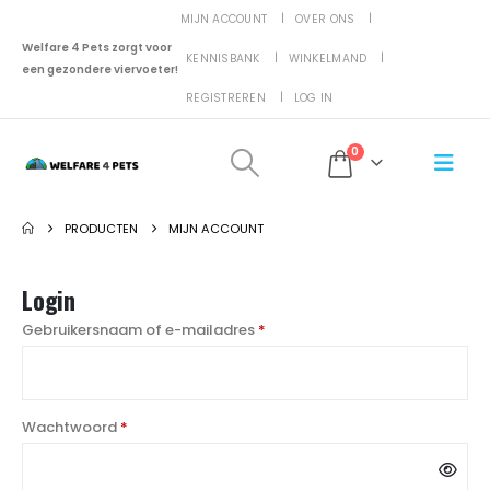
MIJN ACCOUNT
OVER ONS
Welfare 4 Pets zorgt voor
KENNISBANK
WINKELMAND
een gezondere viervoeter!
REGISTREREN
LOG IN
0
PRODUCTEN
MIJN ACCOUNT
Login
Vereist
Gebruikersnaam of e-mailadres
*
Vereist
Wachtwoord
*